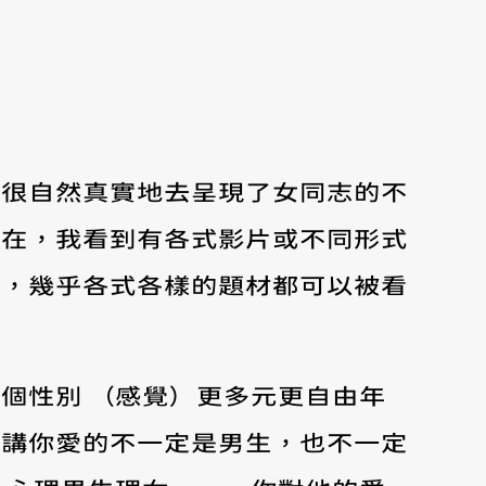
，很自然真實地去呈現了女同志的不
現在，我看到有各式影片或不同形式
事，幾乎各式各樣的題材都可以被看
個性別 （感覺）更多元更自由年
想講你愛的不一定是男生，也不一定