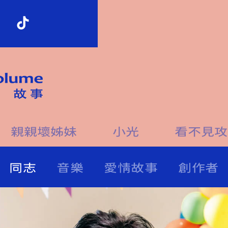
移
至
主
內
容
親親壞姊妹
小光
看不見攻
影
同志
音樂
愛情故事
創作者
片