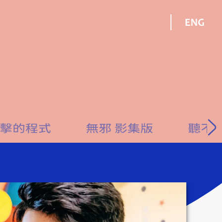
擊的程式
無邪 影集版
聽不