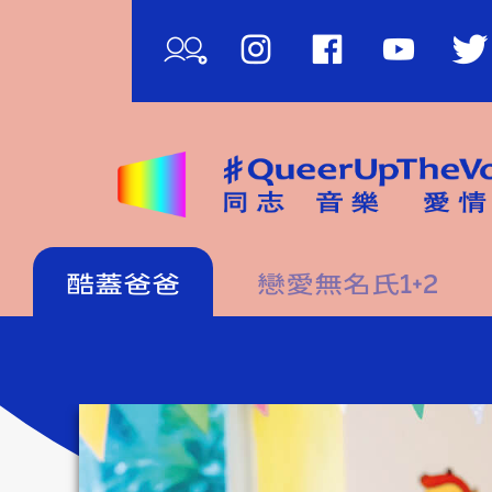
影
酷蓋爸爸
戀愛無名氏1+2
片